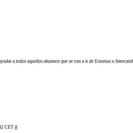
ayudar a todos aquellos alumnos que se van a ir de Erasmus o Intercamb
8:42 CET
#