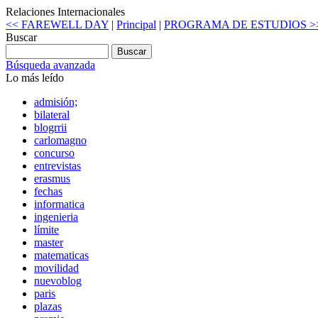
Relaciones Internacionales
<< FAREWELL DAY
|
Principal
|
PROGRAMA DE ESTUDIOS >
Buscar
Búsqueda avanzada
Lo más leído
admisión;
bilateral
blogrrii
carlomagno
concurso
entrevistas
erasmus
fechas
informatica
ingenieria
límite
master
matematicas
movilidad
nuevoblog
paris
plazas