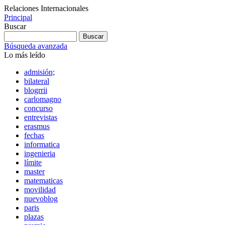
Relaciones Internacionales
Principal
Buscar
Búsqueda avanzada
Lo más leído
admisión;
bilateral
blogrrii
carlomagno
concurso
entrevistas
erasmus
fechas
informatica
ingenieria
límite
master
matematicas
movilidad
nuevoblog
paris
plazas