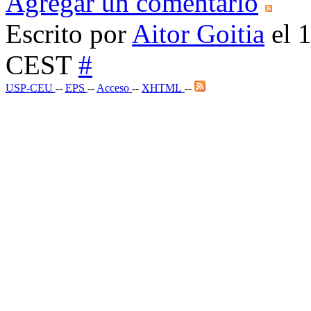
Agregar un comentario
Escrito por
Aitor Goitia
el 1
CEST
#
USP-CEU
--
EPS
--
Acceso
--
XHTML
--