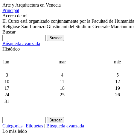
Arte y Arquitectura en Venecia
Principal
Acerca de mí
El Curso está organizado conjuntamente por la Facultad de Humanidad
Religiose San Lorenzo Giustiniani del Studium Generale Marcianum d
Buscar
Búsqueda avanzada
Histórico
lun
mar
mié
3
4
5
10
11
12
17
18
19
24
25
26
31
Categorías
|
Etiquetas
|
Búsqueda avanzada
Lo más leído