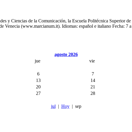
es y Ciencias de la Comunicación, la Escuela Politécnica Superior de 
e Venecia (www.marcianum.it). Idiomas: español e italiano Fecha: 7 a
agosto 2026
jue
vie
6
7
13
14
20
21
27
28
jul
|
Hoy
| sep