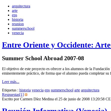
arquitectura
arte
eps
historia
reunion
summerschool
venecia
Entre Oriente y Occidente: Arte
Summer School Abroad 2007-08
El objetivo de este proyecto es ofrecer a los alumnos de la Fundaci
eminentemente práctico, de forma que el alumno pueda completar su for
Leer más...
Etiquetas :
historia
venecia
eps
summerschool
arte
arquitectura
Respuestas[1]
Escrito por Carmen Díez Medina el 25 de junio de 2008 13:20:58 