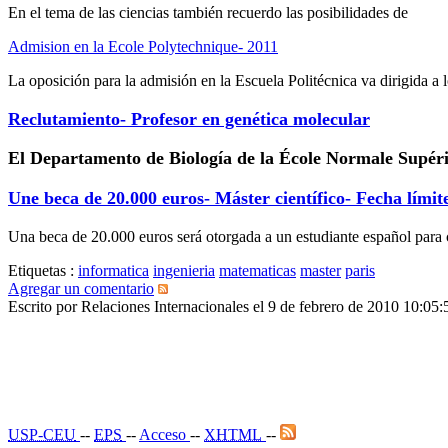
En el tema de las ciencias también recuerdo las posibilidades de
Admision en la Ecole Polytechnique- 2011
La oposición para la admisión en
la Escuela Politécnica
va dirigida a 
Reclutamiento- Profesor en genética molecular
El Departamento de Biología de
la École Normale Supér
Une beca de 20.000 euros- Máster científico- Fecha límite
Una beca de 20.000 euros será otorgada a un estudiante español par
Etiquetas :
informatica
ingenieria
matematicas
master
paris
Agregar un comentario
Escrito por Relaciones Internacionales el 9 de febrero de 2010 10:0
USP-CEU
--
EPS
--
Acceso
--
XHTML
--