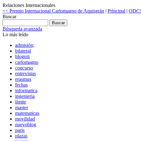
Relaciones Internacionales
<< Premio Internacional Carlomagno de Aquisgrán
|
Principal
|
ODCS
Buscar
Búsqueda avanzada
Lo más leído
admisión;
bilateral
blogrrii
carlomagno
concurso
entrevistas
erasmus
fechas
informatica
ingenieria
límite
master
matematicas
movilidad
nuevoblog
paris
plazas