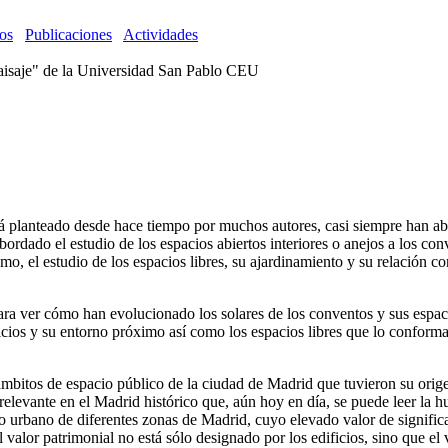
os
Publicaciones
Actividades
Paisaje" de la Universidad San Pablo CEU
á planteado desde hace tiempo por muchos autores, casi siempre han abar
bordado el estudio de los espacios abiertos interiores o anejos a los c
ismo, el estudio de los espacios libres, su ajardinamiento y su relación 
para ver cómo han evolucionado los solares de los conventos y sus espaci
ficios y su entorno próximo así como los espacios libres que lo conforman
mbitos de espacio público de la ciudad de Madrid que tuvieron su origen
 relevante en el Madrid histórico que, aún hoy en día, se puede leer la h
o urbano de diferentes zonas de Madrid, cuyo elevado valor de significa
valor patrimonial no está sólo designado por los edificios, sino que el va