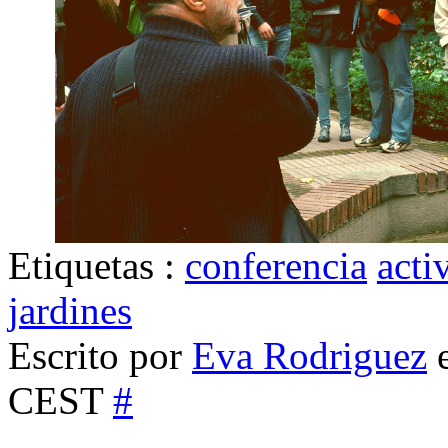
Etiquetas :
conferencia
acti
jardines
Escrito por
Eva Rodriguez
e
CEST
#