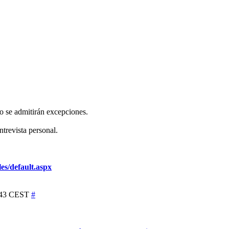
 No se admitirán excepciones.
ntrevista personal.
es/default.aspx
18:43 CEST
#