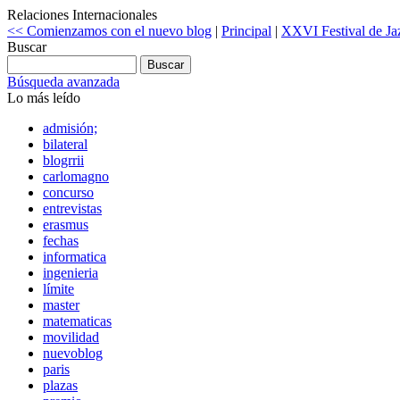
Relaciones Internacionales
<< Comienzamos con el nuevo blog
|
Principal
|
XXVI Festival de Ja
Buscar
Búsqueda avanzada
Lo más leído
admisión;
bilateral
blogrrii
carlomagno
concurso
entrevistas
erasmus
fechas
informatica
ingenieria
límite
master
matematicas
movilidad
nuevoblog
paris
plazas