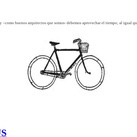
y –como buenos arquitectos que somos- debemos aprovechar el tiempo; al igual que 
US